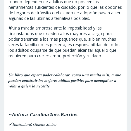
cuando dependen de adultos que no poseen las
herramientas suficientes de cuidado, por lo que las opciones
de hogares de tránsito o el estado de adopción pasan a ser
algunas de las últimas alternativas posibles.
💝Una mirada amorosa ante la imposibilidad y las
circunstancias que exceden a los mayores a cargo para
poder transmitir a los más pequeños que, si bien muchas
veces la familia no es perfecta, es responsabilidad de todos
los adultos ocuparse de que puedan alcanzar aquello que
requieren para crecer: amor, protección y cuidado.
𝑼𝒏 𝒍𝒊𝒃𝒓𝒐 𝒒𝒖𝒆 𝒆𝒔𝒑𝒆𝒓𝒂 𝒑𝒐𝒅𝒆𝒓 𝒄𝒐𝒍𝒂𝒃𝒐𝒓𝒂𝒓, 𝒄𝒐𝒎𝒐 𝒖𝒏𝒂 𝒓𝒂𝒎𝒊𝒕𝒂 𝒎á𝒔, 𝒂 𝒒𝒖𝒆
𝒑𝒖𝒆𝒅𝒂𝒏 𝒄𝒐𝒏𝒔𝒕𝒓𝒖𝒊𝒓 𝒍𝒐𝒔 𝒎𝒆𝒋𝒐𝒓𝒆𝒔 𝒏𝒊𝒅𝒊𝒕𝒐𝒔 𝒑𝒐𝒔𝒊𝒃𝒍𝒆𝒔 𝒑𝒂𝒓𝒂 𝒂𝒄𝒐𝒎𝒑𝒂ñ𝒂𝒓 𝒂
𝒗𝒐𝒍𝒂𝒓 𝒂 𝒒𝒖𝒊𝒆𝒏 𝒍𝒐 𝒏𝒆𝒄𝒆𝒔𝒊𝒕𝒆
✒𝘼𝙪𝙩𝙤𝙧𝙖: 𝘾𝙖𝙧𝙤𝙡𝙞𝙣𝙖 𝙄𝙣é𝙨 𝘽𝙖𝙧𝙧𝙞𝙤𝙨
🖌𝐼𝑙𝑢𝑠𝑡𝑟𝑎𝑑𝑜𝑟𝑎: 𝐺𝑖𝑛𝑒𝑡𝑡𝑒 𝑆𝑡𝑢𝑏𝑒𝑟