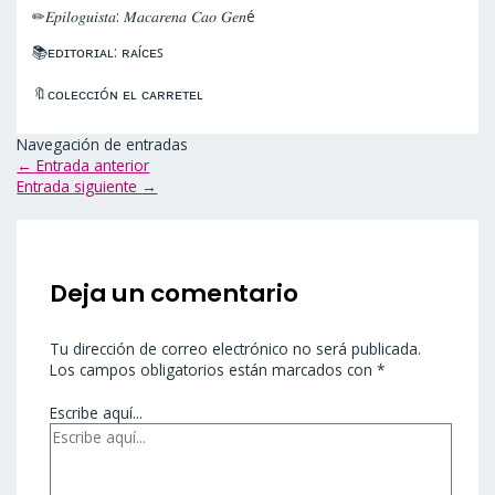
✏𝐸𝑝𝑖𝑙𝑜𝑔𝑢𝑖𝑠𝑡𝑎: 𝑀𝑎𝑐𝑎𝑟𝑒𝑛𝑎 𝐶𝑎𝑜 𝐺𝑒𝑛é
📚ᴇᴅɪᴛᴏʀɪᴀʟ: ʀᴀíᴄᴇꜱ
🔖ᴄᴏʟᴇᴄᴄɪóɴ ᴇʟ ᴄᴀʀʀᴇᴛᴇʟ
Navegación de entradas
←
Entrada anterior
Entrada siguiente
→
Deja un comentario
Tu dirección de correo electrónico no será publicada.
Los campos obligatorios están marcados con
*
Escribe aquí...