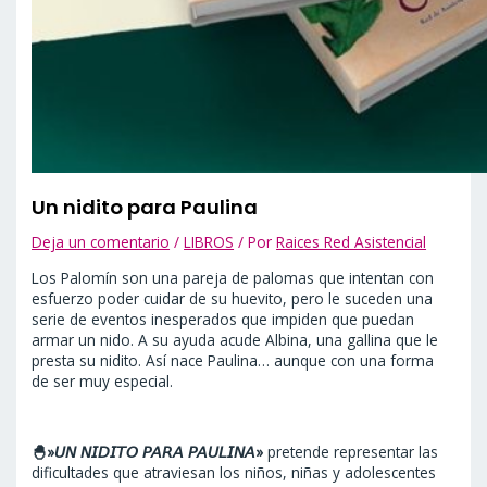
Un nidito para Paulina
Deja un comentario
/
LIBROS
/ Por
Raices Red Asistencial
Los Palomín son una pareja de palomas que intentan con
esfuerzo poder cuidar de su huevito, pero le suceden una
serie de eventos inesperados que impiden que puedan
armar un nido. A su ayuda acude Albina, una gallina que le
presta su nidito. Así nace Paulina… aunque con una forma
de ser muy especial.
🐣»𝘜𝘕 𝘕𝘐𝘋𝘐𝘛𝘖 𝘗𝘈𝘙𝘈 𝘗𝘈𝘜𝘓𝘐𝘕𝘈»
pretende representar las
dificultades que atraviesan los niños, niñas y adolescentes