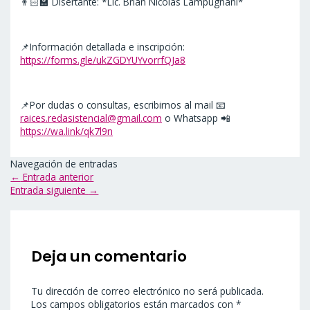
👨🏻‍🏫 Disertante: *Lic. Brian Nicolás Lampugnani*
📌Información detallada e inscripción:
https://forms.gle/ukZGDYUYvorrfQJa8
📌Por dudas o consultas, escribirnos al mail 📧
raices.redasistencial@gmail.com
o Whatsapp 📲
https://wa.link/qk7l9n
Navegación de entradas
←
Entrada anterior
Entrada siguiente
→
Deja un comentario
Tu dirección de correo electrónico no será publicada.
Los campos obligatorios están marcados con
*