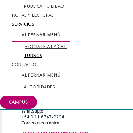
PUBLICÁ TU LIBRO
NOTAS Y LECTURAS
SERVICIOS
ALTERNAR MENÚ
Además de una sigla es un nombre propio: Raíces, nues
¡ASOCIATE A RAÍCES!
Actividades Academicas
TURNOS
VIDEOCONFERENCIAS
CONTACTO
ESPECIALIZACIONES
CLASES MAGISTRALES
ALTERNAR MENÚ
CATÁLOGO
¡ASOCIATE!
AUTORIDADES
Datos de Contacto
CAMPUS
Whatsapp:
+54 9 11 6747-2294
Correo electrónico: