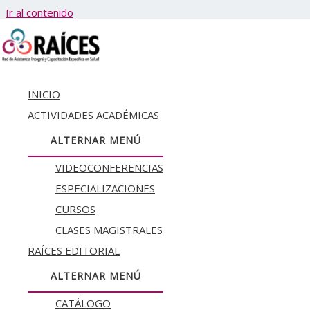
Ir al contenido
Turnos- As
INICIO
Turnos Asistencia
ACTIVIDADES ACADÉMICAS
ALTERNAR MENÚ
Brindamos
acompañamiento, asesoramiento e intervención profes
VIDEOCONFERENCIAS
Contamos con una Red de Profesionales con atención en consultor
ESPECIALIZACIONES
Dispositivos de Admisión y orientación, Tratamiento psicológico (bebé
CURSOS
CLASES MAGISTRALES
Solicitar entrevista con A
dmisor/a:
http://wa.link/qk7l9n
RAÍCES EDITORIAL
ALTERNAR MENÚ
CATÁLOGO