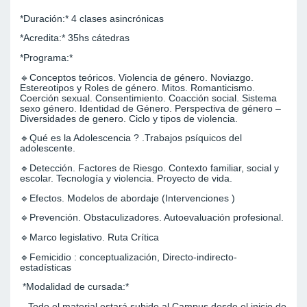
*Duración:* 4 clases asincrónicas
*Acredita:* 35hs cátedras
*Programa:*
🔹Conceptos teóricos. Violencia de género. Noviazgo.
Estereotipos y Roles de género. Mitos. Romanticismo.
Coerción sexual. Consentimiento. Coacción social. Sistema
sexo género. Identidad de Género. Perspectiva de género –
Diversidades de genero. Ciclo y tipos de violencia.
🔹Qué es la Adolescencia ? .Trabajos psíquicos del
adolescente.
🔹Detección. Factores de Riesgo. Contexto familiar, social y
escolar. Tecnología y violencia. Proyecto de vida.
🔹Efectos. Modelos de abordaje (Intervenciones )
🔹Prevención. Obstaculizadores. Autoevaluación profesional.
🔹Marco legislativo. Ruta Crítica
🔹Femicidio : conceptualización, Directo-indirecto-
estadísticas
*Modalidad de cursada:*
– Todo el material estará subido al Campus desde el inicio de